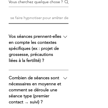
se faire hypnotiser pour arrêter de fumer
Vos séances prennent-elles
en compte les contextes
spécifiques (ex : projet de
grossesse, précautions
liées à la fertilité) ?
Oui, si vous êtes en projet de
grossesse ou en cours de parcours
Combien de séances sont
autour de la fertilité, cela est pris
nécessaires en moyenne et
en compte dès la première
comment se déroule une
séance. L’accompagnement est
séance type (premier
alors adapté pour intégrer les
contact → suivi) ?
enjeux physiologiques et