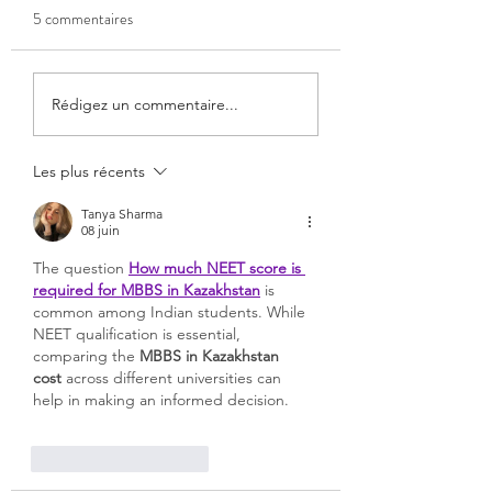
5 commentaires
Certificat de thérapeute en
Hypnose clinique et
Rédigez un commentaire...
hypnose clinique :
anxiété : un outil ef
pourquoi le passer ?
pour les soignants et
Les plus récents
patients
Tanya Sharma
08 juin
The question 
How much NEET score is 
required for MBBS in Kazakhstan
 is 
common among Indian students. While 
NEET qualification is essential, 
comparing the 
MBBS in Kazakhstan 
cost
 across different universities can 
help in making an informed decision.
J'aime
Répondre