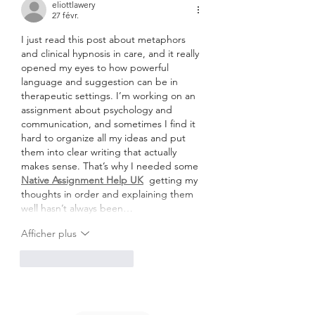
eliottlawery
27 févr.
I just read this post about metaphors 
and clinical hypnosis in care, and it really 
opened my eyes to how powerful 
language and suggestion can be in 
therapeutic settings. I’m working on an 
assignment about psychology and 
communication, and sometimes I find it 
hard to organize all my ideas and put 
them into clear writing that actually 
makes sense. That’s why I needed some 
Native Assignment Help UK
  getting my 
thoughts in order and explaining them 
well hasn’t always been…
Afficher plus
J'aime
Répondre