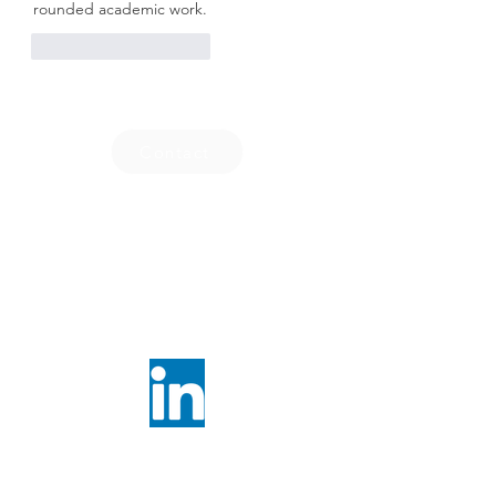
rounded academic work.
J'aime
Répondre
Contact
Membre
Règlement intérieur
Charte
Satisfaction