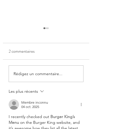
2 commentaires
Certificat de thérapeute en
Métaphores et hypn
Rédigez un commentaire...
hypnose clinique :
clinique : comment 
pourquoi le passer ?
utiliser dans le soin 
Les plus récents
Membre inconnu
04 oct. 2025
I recently checked out 
Burger King’s 
Menu
 on the Burger King website, and 
it’s awesome how they list all the latest 