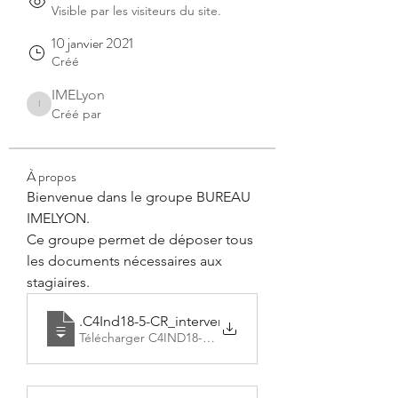
Visible par les visiteurs du site.
10 janvier 2021
Créé
IMELyon
IMELyon
Créé par
À propos
Bienvenue dans le groupe BUREAU 
IMELYON.
Ce groupe permet de déposer tous 
les documents nécessaires aux 
stagiaires.
C4Ind18-5-CR_intervention_GM 16-17 Janvi
.C4Ind18-5-CR_intervention_GM 16-17 Janvi
Télécharger C4IND18-5-CR_INTERVENTION_GM 16-17 J