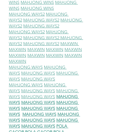
WINS
MAHJONG WINS
MAHJONG 
WINS
MAHJONG WINS
MAHJONG WAYS2
MAHJONG 
WAYS2
MAHJONG WAYS2
MAHJONG 
WAYS2
MAHJONG WAYS2
MAHJONG WAYS2
MAHJONG 
WAYS2
MAHJONG WAYS2 
MAHJONG 
WAYS2
MAHJONG WAYS2
MAXWIN 
MAXWIN
MAXWIN
MAXWIN
MAXWIN
MAXWIN
MAXWIN
MAXWIN
MAXWIN
MAXWIN
MAHJONG WAYS
MAHJONG 
WAYS
MAHJONG WAYS
MAHJONG 
WAYS
MAHJONG WAYS
MAHJONG WAYS
MAHJONG 
WAYS
MAHJONG WAYS
MAHJONG 
WAYS
MAHJONG WAYS
MAHJONG 
WAYS
MAHJONG WAYS
MAHJONG 
WAYS
MAHJONG WAYS
MAHJONG 
WAYS
MAHJONG WAYS
MAHJONG 
WAYS
MAHJONG WAYS
MAHJONG 
WAYS
MAHJONG WAYS
POLA 